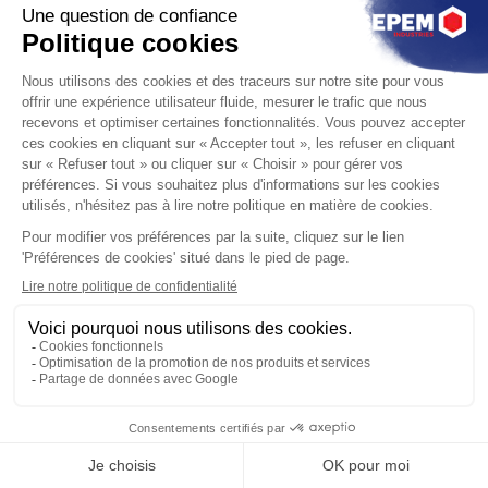
DESTINATION INÉDITE
Brest
02|03
juin 2026